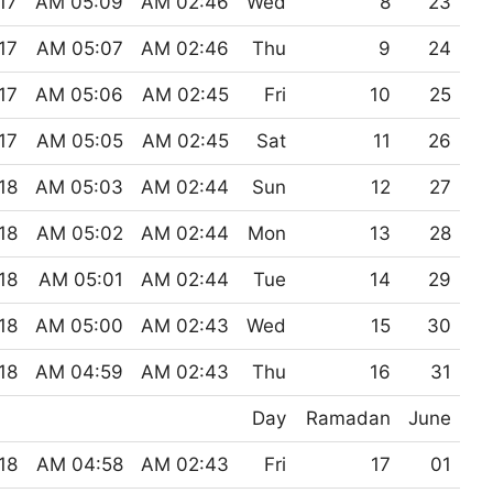
7 PM
05:09 AM
02:46 AM
Wed
8
23
7 PM
05:07 AM
02:46 AM
Thu
9
24
7 PM
05:06 AM
02:45 AM
Fri
10
25
7 PM
05:05 AM
02:45 AM
Sat
11
26
8 PM
05:03 AM
02:44 AM
Sun
12
27
8 PM
05:02 AM
02:44 AM
Mon
13
28
8 PM
05:01 AM
02:44 AM
Tue
14
29
8 PM
05:00 AM
02:43 AM
Wed
15
30
8 PM
04:59 AM
02:43 AM
Thu
16
31
Day
Ramadan
June
8 PM
04:58 AM
02:43 AM
Fri
17
01