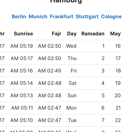
Berlin
Munich
Frankfurt
Stuttgart
Cologne
hr
Sunrise
Fajr
Day
Ramadan
May
7 PM
05:19 AM
02:50 AM
Wed
1
16
7 PM
05:17 AM
02:50 AM
Thu
2
17
7 PM
05:16 AM
02:49 AM
Fri
3
18
7 PM
05:14 AM
02:48 AM
Sat
4
19
7 PM
05:13 AM
02:48 AM
Sun
5
20
7 PM
05:11 AM
02:47 AM
Mon
6
21
7 PM
05:10 AM
02:47 AM
Tue
7
22