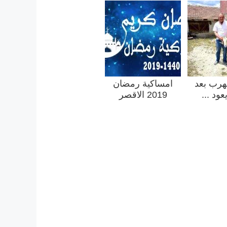
رب بعد
امساكية رمضان
عود ...
2019 الاقصر