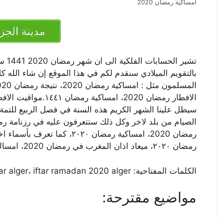
امساكية رمضان 2020
مدينة الجزا
بالتقويم الميلادي سنقدم لكم في هذا الموقع إن شاء الله
الافطار رمضان 2020، امساكية رمضان ١٤٤١.مواقيت الافطار في رمضان 2020.
سيطل علينا الشهر الكريم هذه السنة في فصل الربيع للتمة
الصيام من بلد لاخر وكل ذلك ستتعرفون عليه في رزنامة رم
رمضان ٢٠٢٠، ميعاد اذان المغرب في رمضان 2020، امساك رمضان 2020.
الكلمات المفتاحية: horaire imsak alger 2020، heure iftar alger، iftar ramadan 2020 alger.
مواضيع مقترحة: