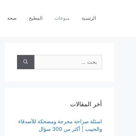
نتقل
لى
الرئسية
منوعات
المطبخ
صحة
لمحتوى
البحث
عن:
أخر المقالات
اسئلة صراحة محرجة ومضحكة للأصدقاء
والحبيب | أكثر من 300 سؤال