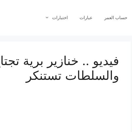
حساب العمر
عبارات
اختبارات
فيديو .. خنازير برية تجت
والسلطات تستنكر