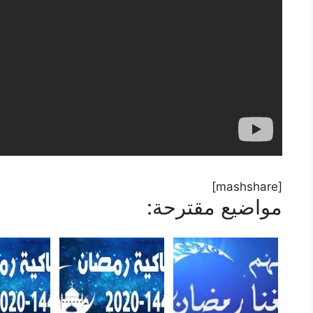
[mashshare]
مواضيع مقترحة: