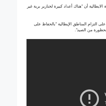
ايطالية أن “هناك أعداد كبيرة لخنازير برية غير
ولة الإيطالية إلى أن “قانون عام 1992 يؤكد على التزام المناطق الإيطالية “بالحفاظ على
محظورة من الصيد”.