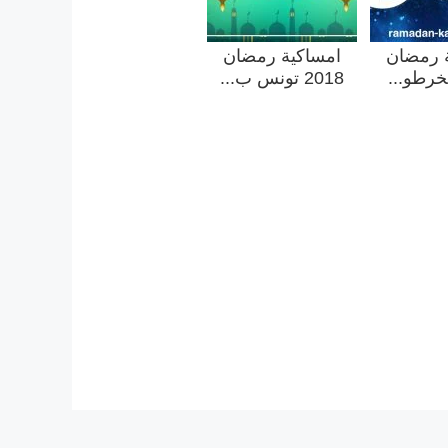
 رمضان
امساكية رمضان
2018 تونس ب...