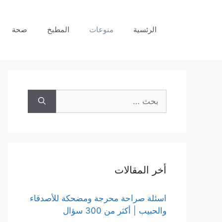
نتقل
لى
الرئسية
منوعات
المطبخ
صحة
لمحتوى
البحث
عن:
أخر المقالات
اسئلة صراحة محرجة ومضحكة للأصدقاء
والحبيب | أكثر من 300 سؤال