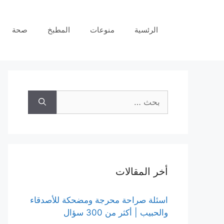
نتقل
لى
الرئسية
منوعات
المطبخ
صحة
لمحتوى
البحث
عن:
أخر المقالات
اسئلة صراحة محرجة ومضحكة للأصدقاء
والحبيب | أكثر من 300 سؤال