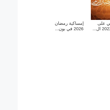
ي على
إمساكية رمضان
2026 في بون...