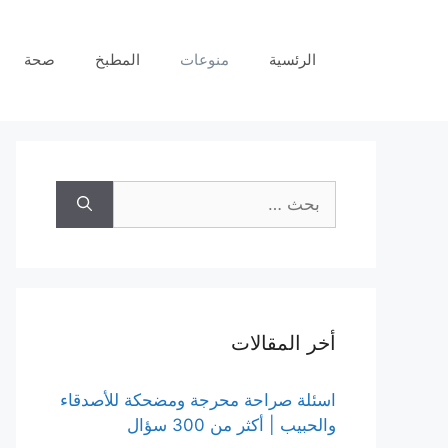
نتقل
لى
الرئسية
منوعات
المطبخ
صحة
لمحتوى
البحث
عن:
أخر المقالات
اسئلة صراحة محرجة ومضحكة للأصدقاء
والحبيب | أكثر من 300 سؤال