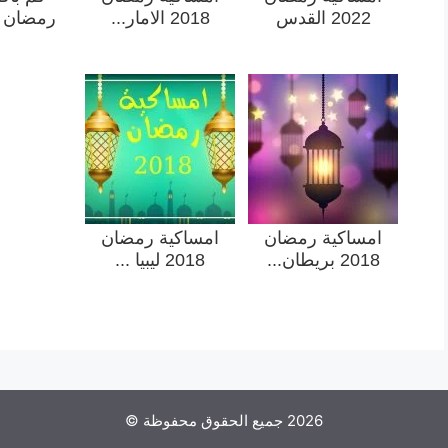
2022 القدس
2018 الامار...
رمضان - 
امساكية رمضان
امساكية رمضان
2018 بريطان...
2018 ليبيا ...
2026 جميع الحقوق محفوظة ©