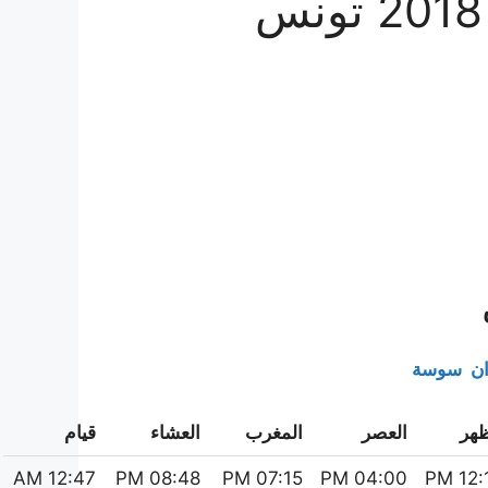
ان
سوسة
ظهر
العصر
المغرب
العشاء
قيام‏
12:47 AM
08:48 PM
07:15 PM
04:00 PM
12:14