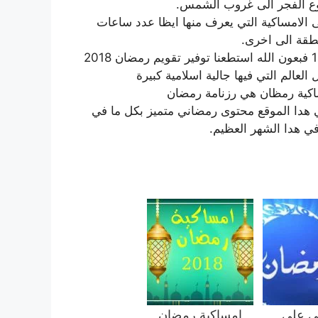
 الفجر الى غروب الشمس.
ى الامساكية التي يعرف منها ايظا عدد ساعات
طقة الى اخرى.
فيما يخص امساكية رمضان 2018 الموافق ل رمضان 1439 فبعون الله استطعنا توفير تقويم رمضان 2018
 العالم التي فيها جالية اسلامية كبيرة
اكية رمظان هي رزنامة رمضان
مضان 2018 ستجدون ايظا في هدا الموقع محتوى رمضاني متميز بكل ما في
في هدا الشهر العظيم.
ي على
امساكية رمضان