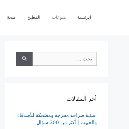
نتقل
لى
الرئسية
منوعات
المطبخ
صحة
لمحتوى
البحث
عن:
أخر المقالات
اسئلة صراحة محرجة ومضحكة للأصدقاء
والحبيب | أكثر من 300 سؤال