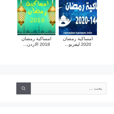
امساكية رمضان
امساكية رمضان
2020 ليفربو...
2018 الاردن...
البحث
عن: