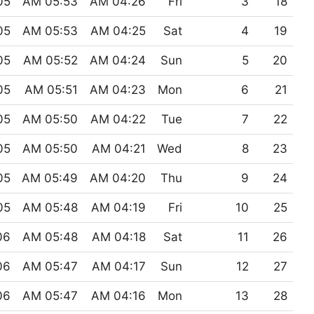
 PM
05:53 AM
04:26 AM
Fri
3
18
 PM
05:53 AM
04:25 AM
Sat
4
19
 PM
05:52 AM
04:24 AM
Sun
5
20
 PM
05:51 AM
04:23 AM
Mon
6
21
 PM
05:50 AM
04:22 AM
Tue
7
22
 PM
05:50 AM
04:21 AM
Wed
8
23
 PM
05:49 AM
04:20 AM
Thu
9
24
 PM
05:48 AM
04:19 AM
Fri
10
25
 PM
05:48 AM
04:18 AM
Sat
11
26
 PM
05:47 AM
04:17 AM
Sun
12
27
 PM
05:47 AM
04:16 AM
Mon
13
28