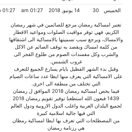
الخميس
30
14 يونيو, 2018
01:27 am
01:27 pm
تعتبر امساكية رمضان مرجع للصائمين في شهر رمضان
الكريم، فهي توفر مواقيت الصلوات ومواعيد الافطار
والامساك، ويرجع سبب تسميتها بالامساكية الى اشتقاقها
من كلمة امساك ويقصد به توقف الصائم عن الاكل
والشرب وكل مفسدات الصوم من طلوع الفجر الى
غروب الشمس.
وقبل بدء الشهر الفظيل بايام يسارع الجميع للتعرف
على الامساكية التي يعرف منها ايظا عدد ساعات الصيام
التي تختلف من منطقة الى اخرى.
فيما يخص امساكية رمضان 2018 الموافق ل رمضان
1439 فبعون الله استطعنا توفير تقويم رمضان 2018
لجميع البلدان العربية واغلب الدول الاروبية ودول العالم
التي فيها جالية اسلامية كبيرة
من المصطلحات التي تعرف بها ايظا امساكية رمظان
هي رزنامة رمضان