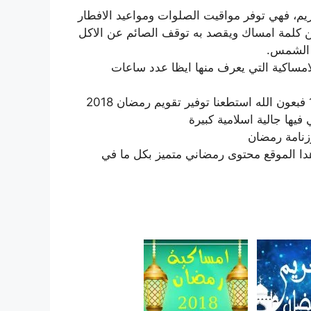
م، فهي توفر مواقيت الصلوات ومواعيد الافطار
من كلمة امساك ويقصد به توقف الصائم عن الاكل
 الشمس.
امساكية التي يعرف منها ايظا عدد ساعات
فيما يخص امساكية رمضان 2018 الموافق ل رمضان 1439 فبعون الله استطعنا توفير تقويم رمضان 2018
 فيها جالية اسلامية كبيرة
زنامة رمضان
 2018 ستجدون ايظا في هدا الموقع محتوى رمضاني متميز بكل ما في