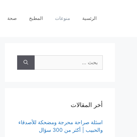
نتقل
لى
الرئسية
منوعات
المطبخ
صحة
لمحتوى
البحث
عن:
أخر المقالات
اسئلة صراحة محرجة ومضحكة للأصدقاء
والحبيب | أكثر من 300 سؤال