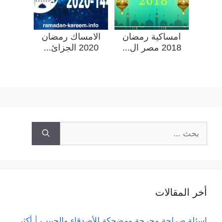
امساكية رمضان
الامساك رمضان
2018 مصر ال...
2020 الجزائ...
البحث
عن:
أخر المقالات
اسئلة صراحة محرجة ومضحكة للأصدقاء والحبيب | أكثر