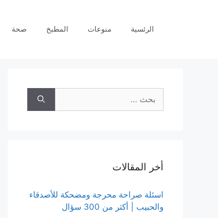
نتقل
لى
الرئسية
منوعات
المطبخ
صحة
لمحتوى
البحث
عن:
أخر المقالات
اسئلة صراحة محرجة ومضحكة للأصدقاء
والحبيب | أكثر من 300 سؤال