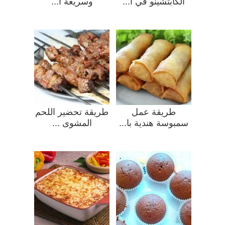
الكابتشينو في ا...
وسريعة ا...
طريقة عمل
طريقة تحضير اللحم
سمبوسة هندية با...
المشوى ...