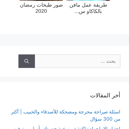
طريقة عمل مافن
صور طبخات رمضان
2020
بالكاكاو س...
البحث
عن:
أخر المقالات
اسئلة صراحة محرجة ومضحكة للأصدقاء والحبيب | أكثر
من 300 سؤال
اختبار الانياجرام: اكتشف نوع شخصيتك بأسلوب ترفيهي