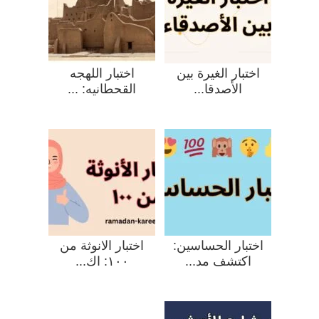
اختبار الغيرة بين
اختبار اللهجه
الأصدقا...
القحطانيه: ...
اختبار الحساسين:
اختبار الانوثة من
اكتشف مد...
١٠٠: اك...